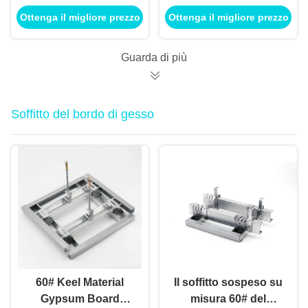
di Manica del sistema
System d'acciaio del
Ottenga il migliore prezzo
Ottenga il migliore prezzo
del muro divisorio di
sistema del muro
Furring
divisorio
Guarda di più
Soffitto del bordo di gesso
60# Keel Material
Il soffitto sospeso su
Gypsum Board
misura 60# del