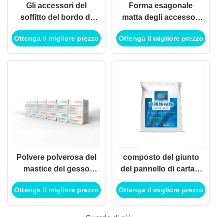
Gli accessori del
Forma esagonale
soffitto del bordo di
matta degli accessori
gesso del acciaio al
del soffitto del bordo
Ottenga il migliore prezzo
Ottenga il migliore prezzo
carbonio stregano
di gesso di acciaio
l'espansione Bolt
inossidabile
resistente alla
corrosione
Polvere polverosa del
composto del giunto
mastice del gesso
del pannello di carta e
degli accessori del
gesso 25kg per il
Ottenga il migliore prezzo
Ottenga il migliore prezzo
soffitto del bordo di
muro a secco di
gesso per i muri
costruzione del bordo
divisori interni
di gesso