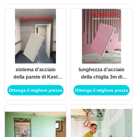
sistema d'acciaio
lunghezza d'acciaio
della parete di Keel
della chiglia 3m di
For Gypsum Board
larghezza di 150mm
Ottenga il migliore prezzo
Ottenga il migliore prezzo
Partition della luce di
del muro divisorio
larghezza di 50mm
della luce resistente al
fuoco del sistema