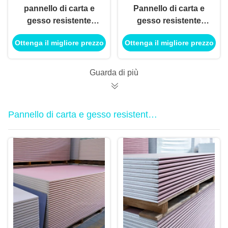
pannello di carta e
Pannello di carta e
gesso resistente
gesso resistente
verde dell'acqua di
impermeabile 9mm
Ottenga il migliore prezzo
Ottenga il migliore prezzo
appoggio di 9mm per
dell'umidità per la
la divisione del muro
divisione interna della
a secco
parete
Guarda di più
Pannello di carta e gesso resistente
al fuoco