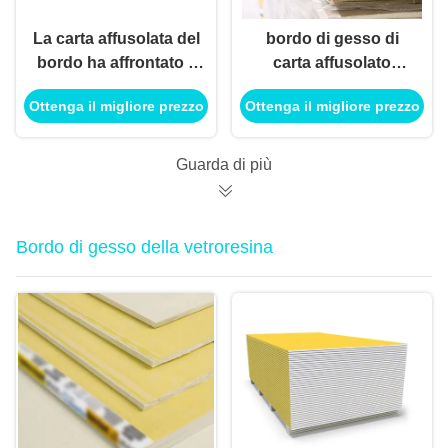
La carta affusolata del
bordo di gesso di
bordo ha affrontato il
carta affusolato
pannello di carta e
12.5mm del bordo per
Ottenga il migliore prezzo
Ottenga il migliore prezzo
gesso, bordo di
il sistema di
gesso 12,5 millimetri
costruzione del
per la divisione del
soffitto
Guarda di più
muro a secco
Bordo di gesso della vetroresina