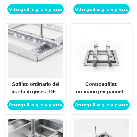
Ceiling a prova di
pannello di carta e
Ottenga il migliore prezzo
Ottenga il migliore prezzo
fuoco per gli edifici
gesso ha rinforzato
residenziali
per il bordo di gesso
commerciali
Soffitto ordinario del
Controsoffitto
bordo di gesso, OEM
ordinario per pannello
d'acciaio della chiglia
di carta e gesso con
Ottenga il migliore prezzo
Ottenga il migliore prezzo
della luce di larghezza
Keel Material
di 18mm
d'acciaio leggero