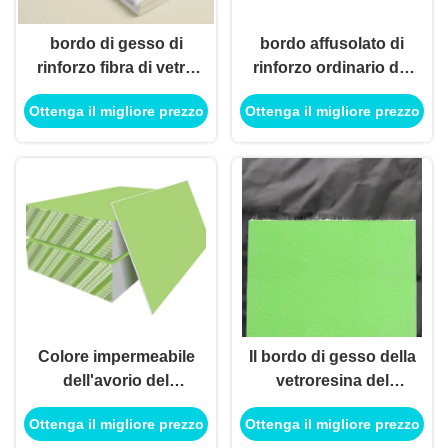
bordo di gesso di
bordo affusolato di
rinforzo fibra di vetro
rinforzo ordinario del
di 8ft x di 4ft per
bordo di gesso della
Ottenga il migliore prezzo
Ottenga il migliore prezzo
costruzione
vetroresina di 15mm
Colore impermeabile
Il bordo di gesso della
dell'avorio del
vetroresina del
pannello di carta e
controsoffitto rende
Ottenga il migliore prezzo
Ottenga il migliore prezzo
gesso della fibra di
incombustibile