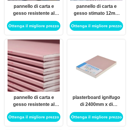
pannello di carta e
pannello di carta e
gesso resistente al
gesso stimato 12mm
fuoco di 8x4 12mm
a prova d'umidità del
Ottenga il migliore prezzo
Ottenga il migliore prezzo
per la divisione di
bordo di gesso del
costruzione della
fuoco 4x8 per
decorazione
l'edificio per uffici
pannello di carta e
plasterboard ignifugo
gesso resistente al
di 2400mm x di
fuoco di
1200mm per l'edificio
Ottenga il migliore prezzo
Ottenga il migliore prezzo
1220x2440mm con il
per uffici
bordo affusolato