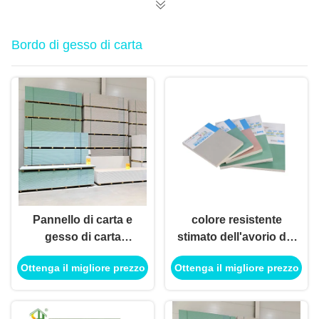
Bordo di gesso di carta
Pannello di carta e
colore resistente
gesso di carta
stimato dell'avorio del
impermeabile del
bordo di gesso
Ottenga il migliore prezzo
Ottenga il migliore prezzo
bordo di gesso per i
dell'umidità del fuoco
locali della biblioteca
di 15mm per
dell'hotel
dell'interno