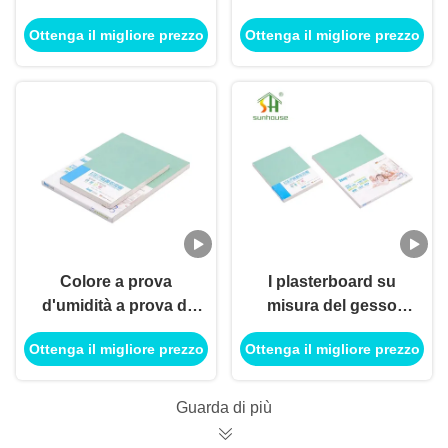
gesso dell'umidità di
plasterboard
Ottenga il migliore prezzo
Ottenga il migliore prezzo
4x8 15mm stimato per
resistente di umidità
le cucine dei bagni
per il muro a secco
Colore a prova
I plasterboard su
d'umidità a prova di
misura del gesso
fuoco dell'avorio del
innaffiano lo
Ottenga il migliore prezzo
Ottenga il migliore prezzo
pannello di carta e
spessore resistente di
gesso per l'edificio
12mm
per uffici
Guarda di più