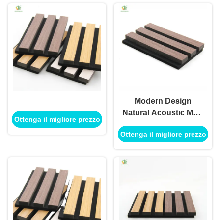
Modern Design
Natural Acoustic MDF
Ottenga il migliore prezzo
Wood Panel
Ottenga il migliore prezzo
Sunhouse Akupanel
Wooden Veneer Slat
Wall Panels with
Noise Reduction
Coefficient 1.1