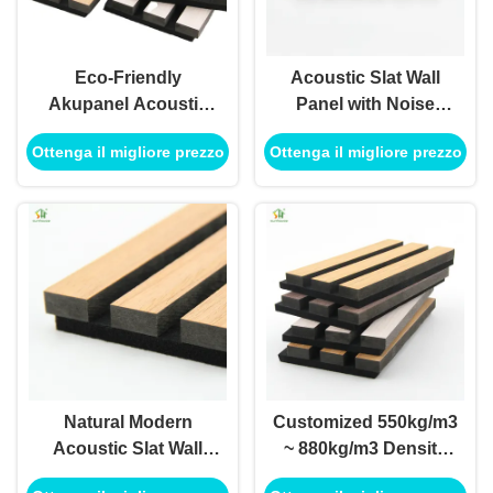
Eco-Friendly
Acoustic Slat Wall
Akupanel Acoustic
Panel with Noise
Slat Wall Panel with
Reduction Coefficient
Ottenga il migliore prezzo
Ottenga il migliore prezzo
550kg/m3 ~ 880kg/m3
1.1 More Than 5 Years
Density and 21mm
Warranty and 3D
Thickness for Modern
Model Design
Living Room
Soundproofing
Natural Modern
Customized 550kg/m3
Acoustic Slat Wall
~ 880kg/m3 Density
Panel with 3D Model
Black MDF+Polyester