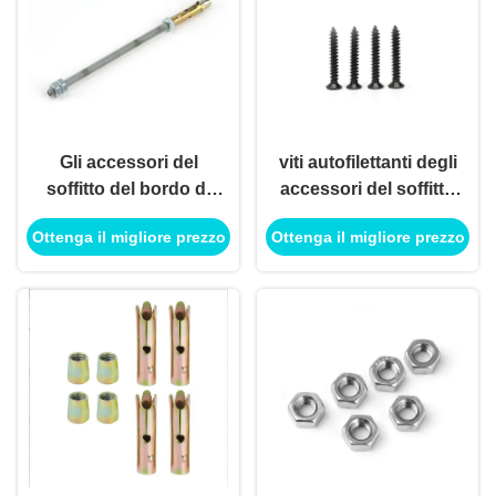
Gli accessori del
viti autofilettanti degli
soffitto del bordo di
accessori del soffitto
gesso di acciaio
del bordo di gesso
Ottenga il migliore prezzo
Ottenga il migliore prezzo
inossidabile
del nero 3.5x50 per la
completamente
costruzione di edifici
hanno infilato Rod
For Ceiling