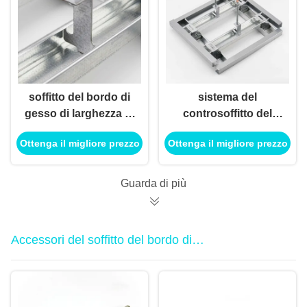
soffitto del bordo di
sistema del
gesso di larghezza di
controsoffitto del
60mm con materiale
pannello di carta e
Ottenga il migliore prezzo
Ottenga il migliore prezzo
galvanizzato d'acciaio
gesso di larghezza di
leggero
60# 60mm resistente
al fuoco
Guarda di più
Accessori del soffitto del bordo di
gesso