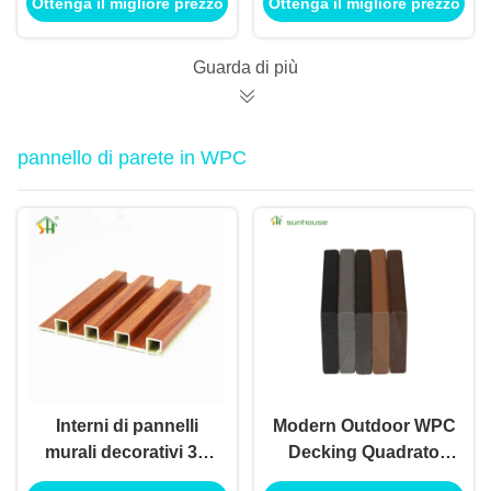
Ottenga il migliore prezzo
Ottenga il migliore prezzo
Design and 550kg/m3
Fiber Acoustic Slat
Density for Living
Wall Panel with More
Room Sound
than 5 Years Warranty
Guarda di più
Proofing
pannello di parete in WPC
Interni di pannelli
Modern Outdoor WPC
murali decorativi 3D
Decking Quadrato
eco-friendly a prova
Ignifugo Ignifugo