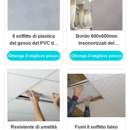
Il soffitto di plastica
Bordo 600x600mm
del gesso del PVC del
insonorizzati del
bordo quadrato, PVC
soffitto del PVC del
Ottenga il migliore prezzo
Ottenga il migliore prezzo
insonorizzato ha
gesso dell'isolamento
laminato le mattonelle
termico
del soffitto
Resistente di umidità
Fumi il soffitto falso