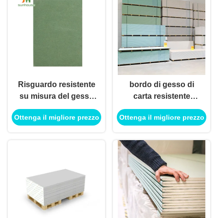
Risguardo resistente
bordo di gesso di
su misura del gesso
carta resistente
dell'umidità e del
dell'acqua di 12mm
Ottenga il migliore prezzo
Ottenga il migliore prezzo
fuoco affrontato per
decorativo per il
l'edificio per uffici
soffitto