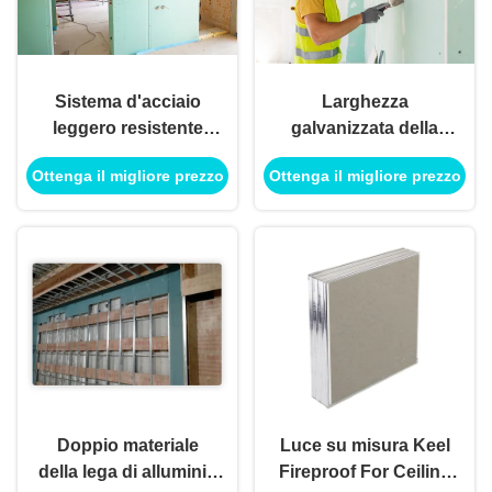
Sistema d'acciaio
Larghezza
leggero resistente
galvanizzata della
Keel Zinc Coated del
pista 50mm della
Ottenga il migliore prezzo
Ottenga il migliore prezzo
muro divisorio
parete di Manica di
dell'acqua
Furring dell'osso per
il muro divisorio del
pannello di carta e
gesso
Doppio materiale
Luce su misura Keel
della lega di alluminio
Fireproof For Ceiling