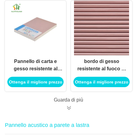
bordo quadrato
Pannello di carta e
bordo di gesso
gesso resistente al
resistente al fuoco di
fuoco su misura 4x8
4x8 12mm
Ottenga il migliore prezzo
Ottenga il migliore prezzo
per i sistemi della
insonorizzato per il
divisione della parete
sistema della
divisione
Guarda di più
Pannello acustico a parete a lastra