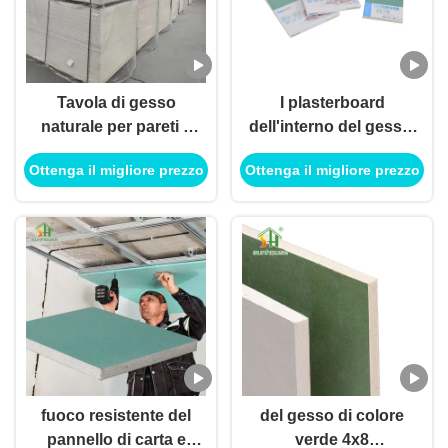
Tavola di gesso
I plasterboard
naturale per pareti a
dell'interno del gesso,
secco
impermeabilizzano il
Ottenga il migliore prezzo
Ottenga il migliore prezzo
pannello di carta e
gesso del bordo
affusolato 12mm
fuoco resistente del
del gesso di colore
pannello di carta e
verde 4x8