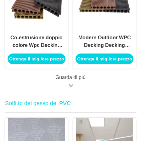
Co-estrusione doppio
Modern Outdoor WPC
colore Wpc Decking
Decking Decking
impermeabile fuori
composito resistente
Ottenga il migliore prezzo
Ottenga il migliore prezzo
Teak Composite
agli graffi per terrazzi
Decking Floor
da giardino sentieri
impermeabile
Guarda di più
antiscivolo liscio
spazzolato
Soffitto del gesso del PVC