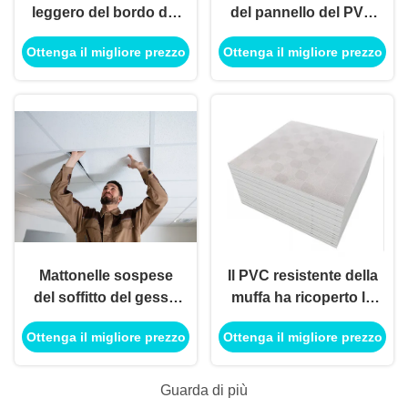
leggero del bordo del
del pannello del PVC
soffitto del gesso del
della prova per la
Ottenga il migliore prezzo
Ottenga il migliore prezzo
PVC per la biblioteca
decorazione interna
dell'hotel
del soffitto
Mattonelle sospese
Il PVC resistente della
del soffitto del gesso
muffa ha ricoperto lo
del PVC per la
spessore del peso
Ottenga il migliore prezzo
Ottenga il migliore prezzo
decorazione
leggero 7mm delle
600x600mm di
mattonelle del soffitto
ingegneria
del gesso
Guarda di più