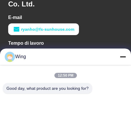
Co. Ltd.
E-mail
ryanho@fs-sunhouse.com
Tempo di lavoro
9:00-18:00
Wing
Il nostro indirizzo
12:50 PM
Indirizzo aziendale
Costruzione internazionale di Weiye, strada di Yixian, Dali
Good day, what product are you looking for?
Town, distretto di Nanhai, città di Foshan
Indirizzo della fabbrica
Foshan Dali
Telefono
0086-19928258506