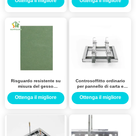
di larghezza di 50mm
incombustibile 1220mm x
Ottenga il migliore
Ottenga il migliore
2440mm
prezzo
prezzo
Risguardo resistente su
Controsoffitto ordinario
misura del gesso
per pannello di carta e
dell'umidità e del fuoco
gesso con Keel Material
affrontato per l'edificio per
d'acciaio leggero
Ottenga il migliore
Ottenga il migliore
uffici
prezzo
prezzo