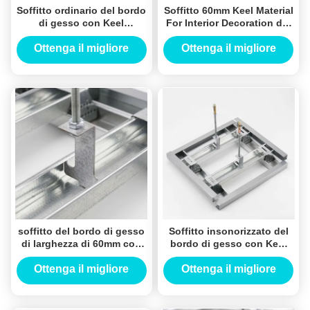
Soffitto ordinario del bordo
Soffitto 60mm Keel Material
di gesso con Keel
For Interior Decoration del
Galvanized Material
bordo di gesso del
d'acciaio leggero
pannello di carta e gesso
Ottenga il migliore
Ottenga il migliore
prezzo
prezzo
soffitto del bordo di gesso
Soffitto insonorizzato del
di larghezza di 60mm con
bordo di gesso con Keel
materiale galvanizzato
Material d'acciaio leggero
d'acciaio leggero
Ottenga il migliore
Ottenga il migliore
prezzo
prezzo