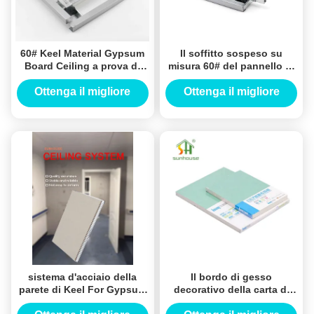
60# Keel Material Gypsum
Il soffitto sospeso su
Board Ceiling a prova di
misura 60# del pannello di
fuoco per gli edifici
carta e gesso ha rinforzato
residenziali commerciali
per il bordo di gesso
Ottenga il migliore
Ottenga il migliore
prezzo
prezzo
sistema d'acciaio della
Il bordo di gesso
parete di Keel For Gypsum
decorativo della carta di
Board Partition della luce
colore dell'avorio rende