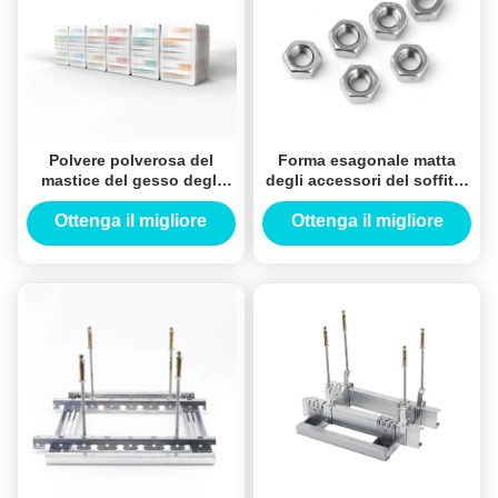
Polvere polverosa del
Forma esagonale matta
mastice del gesso degli
degli accessori del soffitto
accessori del soffitto del
del bordo di gesso di
bordo di gesso per i muri
acciaio inossidabile
Ottenga il migliore
Ottenga il migliore
divisori interni
prezzo
prezzo