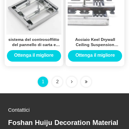
sistema del controsoffitto
Acciaio Keel Drywall
del pannello di carta e
Ceiling Suspension
gesso di larghezza di 60#
System della luce 50# per
60mm resistente al fuoco
gli edifici pubblici
Ottenga il migliore
Ottenga il migliore
prezzo
prezzo
1
2
Contattici
Foshan Huiju Decoration Material