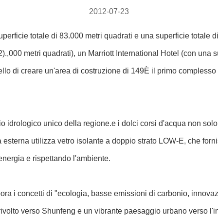
2012-07-23
uperficie totale di 83.000 metri quadrati e una superficie totale 
 m2).,000 metri quadrati), un Marriott International Hotel (con 
uello di creare un'area di costruzione di 149È il primo compless
io idrologico unico della regione.e i dolci corsi d'acqua non sol
esterna utilizza vetro isolante a doppio strato LOW-E, che forn
nergia e rispettando l'ambiente.
ora i concetti di "ecologia, basse emissioni di carbonio, innova
rivolto verso Shunfeng e un vibrante paesaggio urbano verso l'in