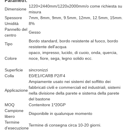
Parametri:
1220×2440mm/1220x2000mm/o come richiesta su
Dimensione
misura
Spessore
7mm, 8mm, 9mm, 9.5mm, 12mm, 12.5mm, 15mm.
Umidità
8%
Pannello del
Gesso
centro
Bordo standard, bordo resistente al fuoco, bordo
Tipo
resistente dell'acqua
opaco, impresso, lucido, di cuoio, onda, quercia,
Colore
noce, fiore, sega, legno solido ecc.
Superficie
sincronizzi
Colla
E0/E1//CARB P2/F4
Ampiamente usato nei sistemi del soffitto dei
fabbricati civili e commerciali ed industriali, sistemi
Applicazione
nella divisione della parete e sistema della parete
del bastone
MOQ
Contenitore 1*20GP
Campione
Disponibile in qualunque momento
libero
Termine
Termine di consegna circa 10-20 giorni.
d'esecuzione