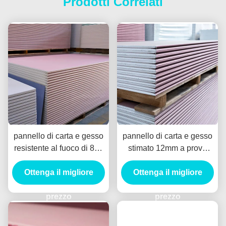
Prodotti Correlati
pannello di carta e gesso
pannello di carta e gesso
resistente al fuoco di 8x4
stimato 12mm a prova
12mm per la divisione di
d'umidità del bordo di
Ottenga il migliore
costruzione della
gesso del fuoco 4x8 per
Ottenga il migliore
decorazione
l'edificio per uffici
prezzo
prezzo