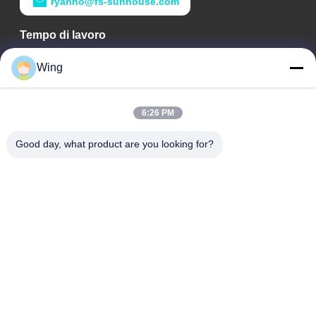
ryanho@fs-sunhouse.com
Tempo di lavoro
9:00-18:00
Wing
Il nostro indirizzo
6:26 PM
Indirizzo aziendale
Costruzione internazionale di Weiye, strada di Yixian, Dali
Good day, what product are you looking for?
Town, distretto di Nanhai, città di Foshan
Indirizzo della fabbrica
Foshan Dali
Telefono
0086-19928258506