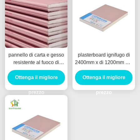
pannello di carta e gesso
plasterboard ignifugo di
resistente al fuoco di
2400mm x di 1200mm per
1220x2440mm con il
l'edificio per uffici
bordo affusolato bordo
Ottenga il migliore
Ottenga il migliore
quadrato
prezzo
prezzo