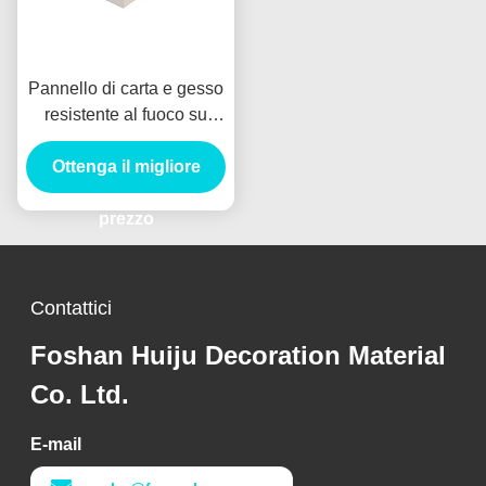
Pannello di carta e gesso
resistente al fuoco su
misura 4x8 per i sistemi
della divisione della
Ottenga il migliore
parete
prezzo
Contattici
Foshan Huiju Decoration Material
Co. Ltd.
E-mail