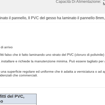
Capacità Di Alimentazione:
nato il pannello
, 
Il PVC del gesso ha laminato il pannello 8mm
,
di arrivo
fitti falso che è fatto laminando uno strato del PVC (cloruro di polivinil
e da installare e richiede la manutenzione minima. Può essere tagliato pe
una superficie regolare ed uniforme che è adatta a verniciatura o ad appl
sidenziali che commerciali.
itti del PVC,
so