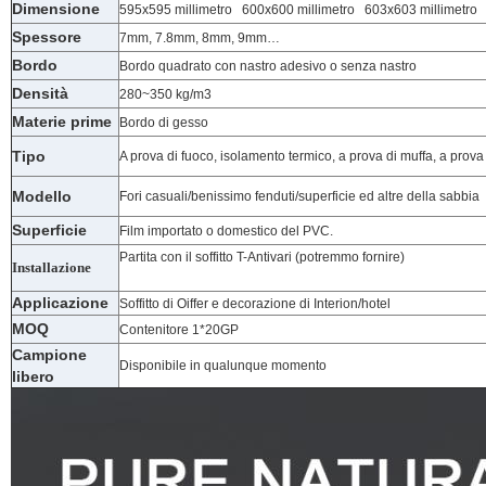
Dimensione
595x595 millimetro 600x600 millimetro 603x603 millimetro 
Spessore
7mm, 7.8mm, 8mm, 9mm…
Bordo
Bordo quadrato con nastro adesivo o senza nastro
Densità
280~350 kg/m3
Materie prime
Bordo di gesso
Tipo
A prova di fuoco, isolamento termico, a prova di muffa, a prov
Modello
Fori casuali/benissimo fenduti/superficie ed altre della sabbia
Superficie
Film importato o domestico del PVC.
Partita con il soffitto T-Antivari (potremmo fornire)
Installazione
Applicazione
Soffitto di Oiffer e decorazione di Interion/hotel
MOQ
Contenitore 1*20GP
Campione
Disponibile in qualunque momento
libero