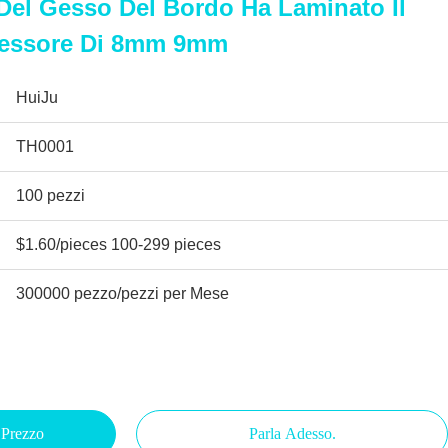
Del Gesso Del Bordo Ha Laminato Il
pessore Di 8mm 9mm
HuiJu
TH0001
100 pezzi
$1.60/pieces 100-299 pieces
300000 pezzo/pezzi per Mese
 Prezzo
Parla Adesso.