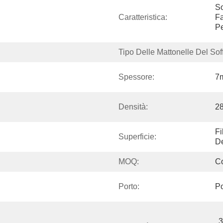
So
Caratteristica:
Fa
Pe
Tipo Delle Mattonelle Del Soffi
Spessore:
7
Densità:
2
Fi
Superficie:
D
MOQ:
Co
Porto:
Po
3