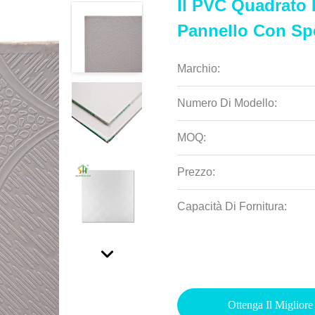
Il PVC Quadrato 
Pannello Con S
Marchio:
Numero Di Modello:
MOQ:
Prezzo:
Capacità Di Fornitura:
Ottenga Il Migliore