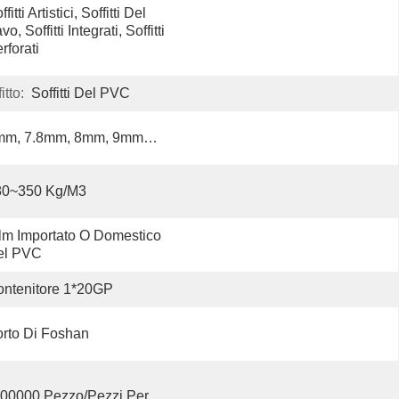
ffitti Artistici, Soffitti Del 
vo, Soffitti Integrati, Soffitti 
rforati
tto:
Soffitti Del PVC
mm, 7.8mm, 8mm, 9mm…
80~350 Kg/m3
lm Importato O Domestico 
el PVC
ntenitore 1*20GP
rto Di Foshan
00000 Pezzo/pezzi Per   