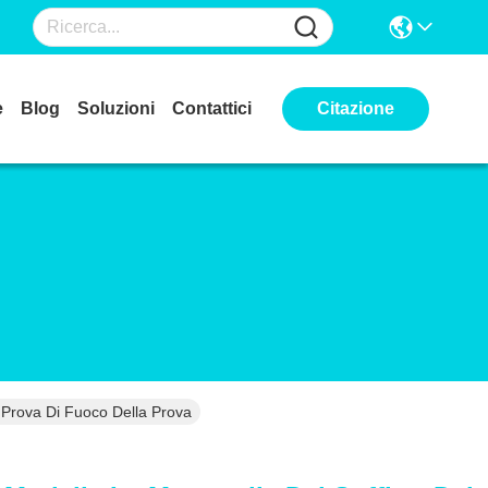
e
Blog
Soluzioni
Contattici
Citazione
 Prova Di Fuoco Della Prova