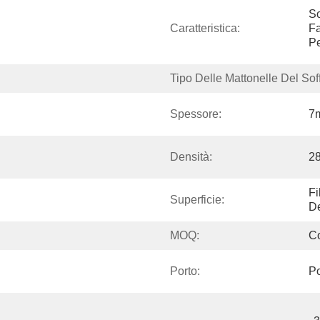
So
Caratteristica:
Fa
Pe
Tipo Delle Mattonelle Del Soffi
Spessore:
7
Densità:
2
Fi
Superficie:
D
MOQ:
Co
Porto:
Po