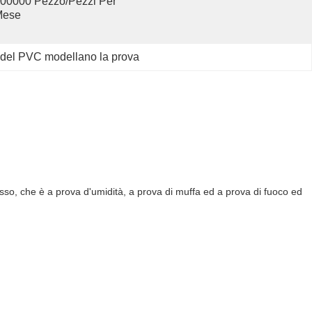
00000 Pezzo/pezzi Per   
Mese
to del PVC modellano la prova
 gesso, che è a prova d'umidità, a prova di muffa ed a prova di fuoco ed