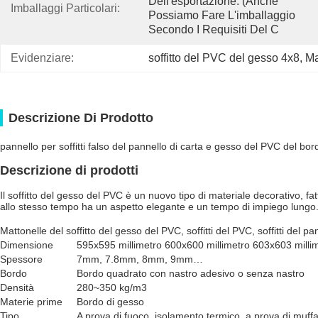
Dell'esportazione. (anche 
Imballaggi Particolari:
Possiamo Fare L'imballaggio 
Secondo I Requisiti Del C
Evidenziare:
soffitto del PVC del gesso 4x8
, 
Ma
Descrizione Di Prodotto
pannello per soffitti falso del pannello di carta e gesso del PVC del bord
Descrizione di prodotti
Il soffitto del gesso del PVC è un nuovo tipo di materiale decorativo, fat
allo stesso tempo ha un aspetto elegante e un tempo di impiego lungo
Mattonelle del soffitto del gesso del PVC, soffitti del PVC, soffitti del p
Dimensione
595x595 millimetro 600x600 millimetro 603x603 milli
Spessore
7mm, 7.8mm, 8mm, 9mm…
Bordo
Bordo quadrato con nastro adesivo o senza nastro
Densità
280~350 kg/m3
Materie prime
Bordo di gesso
Tipo
A prova di fuoco, isolamento termico, a prova di muff