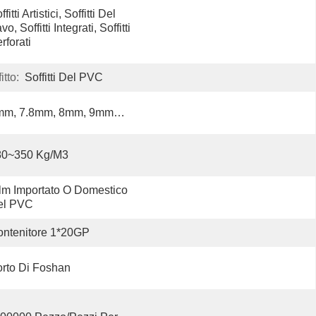
ffitti Artistici, Soffitti Del 
vo, Soffitti Integrati, Soffitti 
rforati
tto:
Soffitti Del PVC
mm, 7.8mm, 8mm, 9mm…
80~350 Kg/m3
lm Importato O Domestico 
el PVC
ntenitore 1*20GP
rto Di Foshan