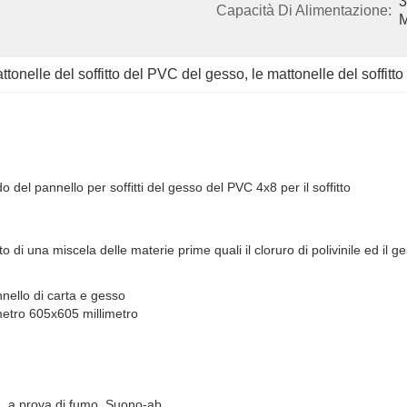
3
Capacità Di Alimentazione:
ttonelle del soffitto del PVC del gesso
, 
le mattonelle del soffit
o del pannello per soffitti del gesso del PVC 4x8 per il soffitto
to di una miscela delle materie prime quali il cloruro di polivinile ed il
.
annello di carta e gesso
metro 605x605 millimetro
a, a prova di fumo, Suono-ab