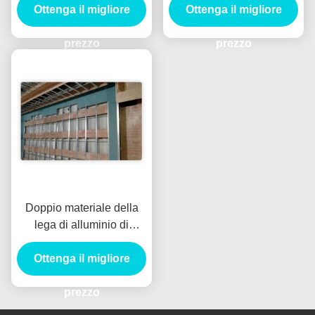
Ottenga il migliore
dell'acqua
Furring dell'osso per il
Ottenga il migliore
muro divisorio del
prezzo
pannello di carta e gesso
prezzo
Doppio materiale della
lega di alluminio di
Manica del sistema del
muro divisorio di Furring
Ottenga il migliore
prezzo