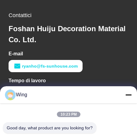
Contattici
Foshan Huiju Decoration Material
Co. Ltd.
E-mail
ryanho@fs-sunhouse.com
Tempo di lavoro
9:00-18:00
Wing
Il nostro indirizzo
10:23 PM
Indirizzo aziendale
Costruzione internazionale di Weiye, strada di Yixian, Dali
Good day, what product are you looking for?
Town, distretto di Nanhai, città di Foshan