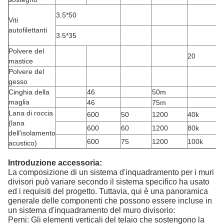
3.5*50
Viti
autofilettanti
3.5*35
Polvere del
20
mastice
Polvere del
gesso
Cinghia della
46
50m
maglia
46
75m
Lana di roccia
600
50
1200
40k
(lana
600
60
1200
80k
dell'isolamento
600
75
1200
100k
acustico)
Introduzione accessoria:
La composizione di un sistema d'inquadramento per i muri
divisori può variare secondo il sistema specifico ha usato
ed i requisiti del progetto. Tuttavia, qui è una panoramica
generale delle componenti che possono essere incluse in
un sistema d'inquadramento del muro divisorio:
Perni: Gli elementi verticali del telaio che sostengono la