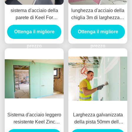
sistema d'acciaio della
lunghezza d'acciaio della
parete di Keel For
chiglia 3m di larghezza di
Gypsum Board Partition
150mm del muro divisorio
della luce di larghezza di
Ottenga il migliore
della luce resistente al
Ottenga il migliore
50mm
fuoco del sistema
prezzo
prezzo
Sistema d'acciaio leggero
Larghezza galvanizzata
resistente Keel Zinc
della pista 50mm della
Coated del muro divisorio
parete di Manica di