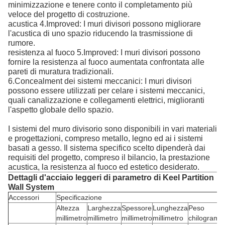
minimizzazione e tenere conto il completamento più
veloce del progetto di costruzione.
acustica 4.Improved: I muri divisori possono migliorare
l'acustica di uno spazio riducendo la trasmissione di
rumore.
resistenza al fuoco 5.Improved: I muri divisori possono
fornire la resistenza al fuoco aumentata confrontata alle
pareti di muratura tradizionali.
6.Concealment dei sistemi meccanici: I muri divisori
possono essere utilizzati per celare i sistemi meccanici,
quali canalizzazione e collegamenti elettrici, miglioranti
l'aspetto globale dello spazio.
I sistemi del muro divisorio sono disponibili in vari materiali
e progettazioni, compreso metallo, legno ed ai i sistemi
basati a gesso. Il sistema specifico scelto dipenderà dai
requisiti del progetto, compreso il bilancio, la prestazione
acustica, la resistenza al fuoco ed estetico desiderato.
Dettagli d'acciaio leggeri di parametro di Keel Partition
Wall System
Accessori
Specificazione
Altezza
Larghezza
Spessore
Lunghezza
Peso
millimetro
millimetro
millimetro
millimetro
chilogram