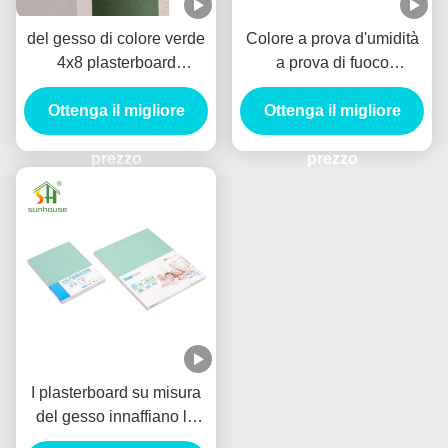
del gesso di colore verde
Colore a prova d'umidità
4x8 plasterboard
a prova di fuoco
resistente di umidità per il
dell'avorio del pannello di
Ottenga il migliore
muro a secco
carta e gesso per l'edificio
Ottenga il migliore
per uffici
prezzo
prezzo
I plasterboard su misura
del gesso innaffiano lo
spessore resistente di