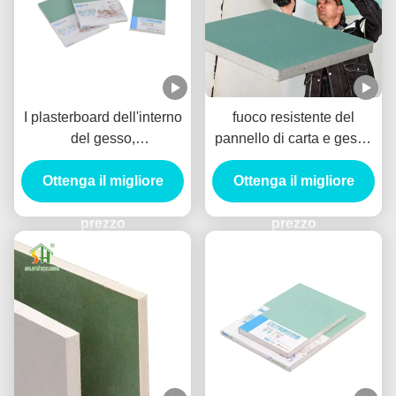
I plasterboard dell'interno
fuoco resistente del
del gesso,
pannello di carta e gesso
impermeabilizzano il
dell'umidità di 4x8 15mm
pannello di carta e gesso
Ottenga il migliore
stimato per le cucine dei
Ottenga il migliore
del bordo affusolato
bagni
prezzo
12mm
prezzo