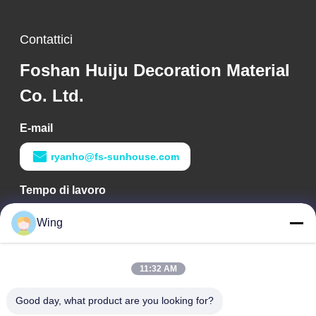
Contattici
Foshan Huiju Decoration Material
Co. Ltd.
E-mail
ryanho@fs-sunhouse.com
Tempo di lavoro
9:00-18:00
Wing
Il nostro indirizzo
11:32 AM
Indirizzo aziendale
Costruzione internazionale di Weiye, strada di Yixian, Dali
Good day, what product are you looking for?
Town, distretto di Nanhai, città di Foshan