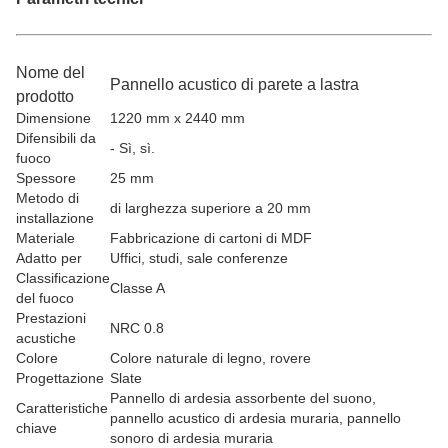
Nome del
Pannello acustico di parete a lastra
prodotto
Dimensione
1220 mm x 2440 mm
Difensibili da
- Sì, sì.
fuoco
Spessore
25 mm
Metodo di
di larghezza superiore a 20 mm
installazione
Materiale
Fabbricazione di cartoni di MDF
Adatto per
Uffici, studi, sale conferenze
Classificazione
Classe A
del fuoco
Prestazioni
NRC 0.8
acustiche
Colore
Colore naturale di legno, rovere
Progettazione
Slate
Pannello di ardesia assorbente del suono,
Caratteristiche
pannello acustico di ardesia muraria, pannello
chiave
sonoro di ardesia muraria