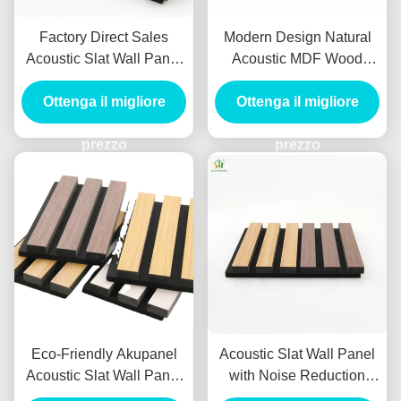
Factory Direct Sales
Modern Design Natural
Acoustic Slat Wall Panel
Acoustic MDF Wood
with 550kg/m3 ~
Panel Sunhouse
880kg/m3 Density and 3D
Ottenga il migliore
Ottenga il migliore
Akupanel Wooden
Model Design for Modern
Veneer Slat Wall Panels
Indoor Spaces
prezzo
with Noise Reduction
prezzo
Coefficient 1.1
Eco-Friendly Akupanel
Acoustic Slat Wall Panel
Acoustic Slat Wall Panel
with Noise Reduction
with 550kg/m3 ~
Coefficient 1.1 More Than