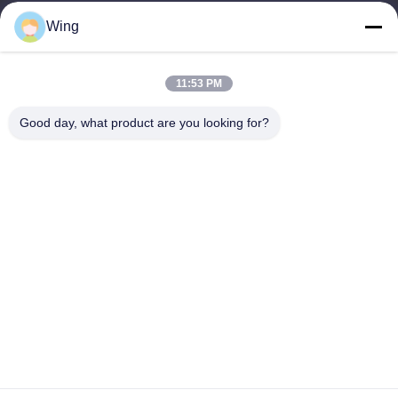
9:00-18:00
Wing
Il nostro indirizzo
11:53 PM
Indirizzo aziendale
Costruzione internazionale di Weiye, strada di Yixian, Dali
Good day, what product are you looking for?
Town, distretto di Nanhai, città di Foshan
Indirizzo della fabbrica
Foshan Dali
Telefono
0086-19928258506
Buona qualità della Cina Plasterboard del gesso Fornitore. © di
Copyright -2026 Foshan Huiju Decoration Material Co. Ltd. . Tutti
i diritti riservati.