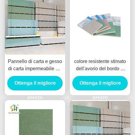
Pannello di carta e gesso
colore resistente stimato
di carta impermeabile del
dell'avorio del bordo di
bordo di gesso per i locali
gesso dell'umidità del
della biblioteca dell'hotel
Ottenga il migliore
Ottenga il migliore
fuoco di 15mm per
dell'interno
prezzo
prezzo