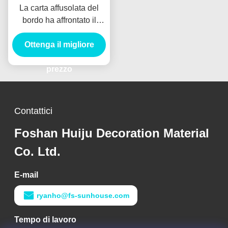
La carta affusolata del
bordo ha affrontato il
pannello di carta e gesso,
bordo di gesso 12,5
Ottenga il migliore
millimetri per la divisione
del muro a secco
prezzo
Contattici
Foshan Huiju Decoration Material
Co. Ltd.
E-mail
ryanho@fs-sunhouse.com
Tempo di lavoro