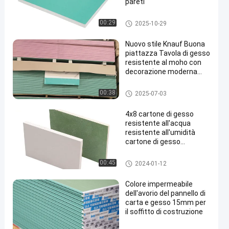
pareti
Pannello di carta e gesso resi
00:29
2025-10-29
stente dell'acqua
Nuovo stile Knauf Buona
piattazza Tavola di gesso
resistente al moho con
decorazione moderna
utilizzata per il soffitto in
gesso
Plasterboard del gesso
00:38
2025-07-03
4x8 cartone di gesso
resistente all'acqua
resistente all'umidità
cartone di gesso
resistente all'umidità 15
mm cartone di gesso per
Pannello di carta e gesso resi
00:45
2024-01-12
muratura
stente dell'acqua
Colore impermeabile
dell'avorio del pannello di
carta e gesso 15mm per
il soffitto di costruzione