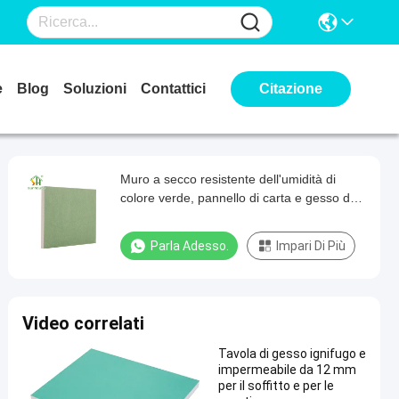
e
Blog
Soluzioni
Contattici
Citazione
Muro a secco resistente dell'umidità di
colore verde, pannello di carta e gesso del
bordo affusolato 9mm impermeabile
Parla Adesso.
Impari Di Più
Video correlati
Tavola di gesso ignifugo e
impermeabile da 12 mm
per il soffitto e per le